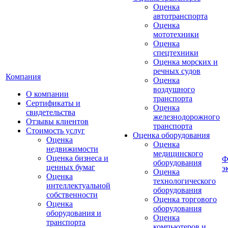
Оценка
автотранспорта
Оценка
мототехники
Оценка
спецтехники
Оценка морских и
речных судов
Компания
Оценка
воздушного
О компании
транспорта
Сертификаты и
Оценка
свидетельства
железнодорожного
Отзывы клиентов
транспорта
Стоимость услуг
Оценка оборудования
Оценка
Оценка
недвижимости
медицинского
Оценка бизнеса и
Ф
оборудования
ценных бумаг
э
Оценка
Оценка
технологического
интеллектуальной
оборудования
собственности
Оценка торгового
Оценка
оборудования
оборудования и
Оценка
транспорта
компьютеров и